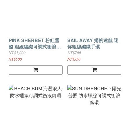
PINK SHERBET 粉紅雪
SAIL AWAY 揚帆遠航 迷
酪 粗線編織可調式衝浪手
你粗線編織手環
環
NT$1,000
NT$700
NT$500
NT$350