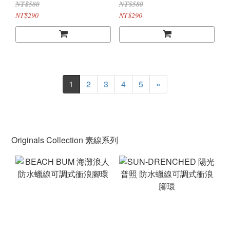
NT$580
NT$580
NT$290
NT$290
1
2
3
4
5
»
Originals Collection 素線系列