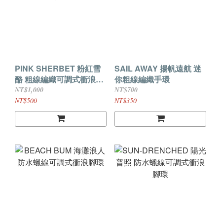
PINK SHERBET 粉紅雪
SAIL AWAY 揚帆遠航 迷
酪 粗線編織可調式衝浪手
你粗線編織手環
環
NT$1,000
NT$700
NT$500
NT$350