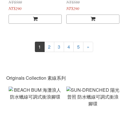
NT$580
NT$580
NT$290
NT$290
1
2
3
4
5
»
Originals Collection 素線系列