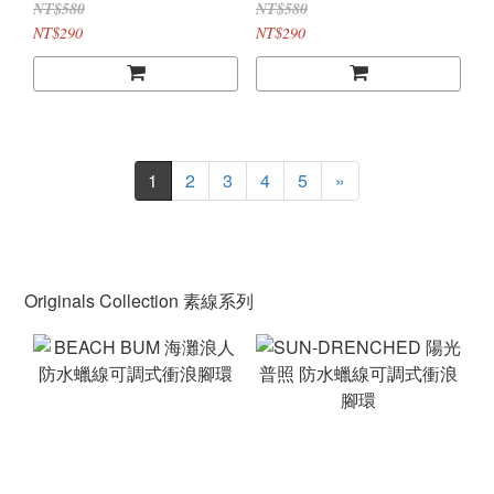
NT$580
NT$580
NT$290
NT$290
1
2
3
4
5
»
Originals Collection 素線系列