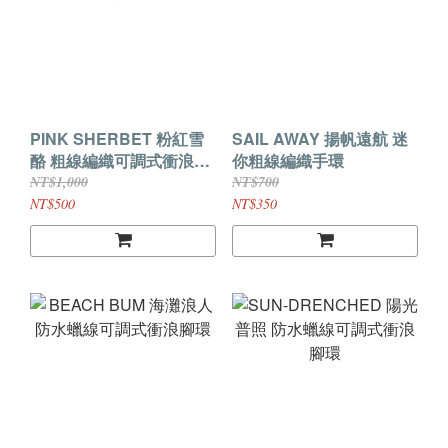
PINK SHERBET 粉紅雪
SAIL AWAY 揚帆遠航 迷
酪 粗線編織可調式衝浪手
你粗線編織手環
環
NT$1,000
NT$700
NT$500
NT$350