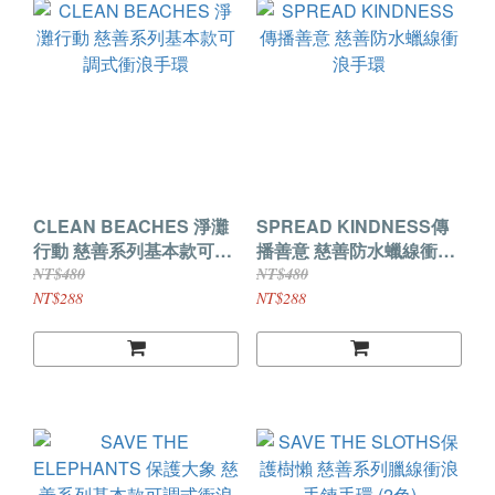
CLEAN BEACHES 淨灘
SPREAD KINDNESS傳
行動 慈善系列基本款可調
播善意 慈善防水蠟線衝浪
式衝浪手環
手環
NT$480
NT$480
NT$288
NT$288