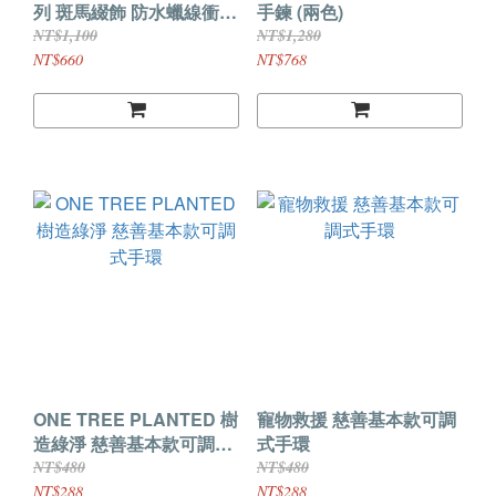
列 斑馬綴飾 防水蠟線衝浪
手鍊 (兩色)
手鍊手環 (兩色)
NT$1,100
NT$1,280
NT$660
NT$768
ONE TREE PLANTED 樹
寵物救援 慈善基本款可調
造綠淨 慈善基本款可調式
式手環
手環
NT$480
NT$480
NT$288
NT$288