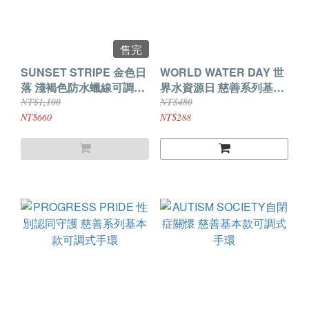
售完
SUNSET STRIPE 金色日
WORLD WATER DAY 世
落 淺褐色防水蠟線可調式
界水資源日 慈善系列基本
衝浪手環
款可調式防水衝浪手環
NT$1,100
NT$480
NT$660
NT$288