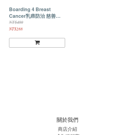
Boarding 4 Breast
Cancer乳癌防治 慈善系
列基本繽紛款可調式手鍊
NT$480
NT$288
關於我們
商店介紹