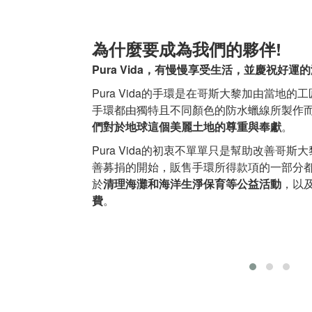
為什麼要成為我們的夥伴!
Pura Vida，有慢慢享受生活，並慶祝好運
Pura Vida的手環是在哥斯大黎加由當地
手環都由獨特且不同顏色的防水蠟線所製作
們對於地球這個美麗土地的尊重與奉獻
。
Pura Vida的初衷不單單只是幫助改善哥
善募捐的開始，販售手環所得款項的一部分
於
清理海灘和海洋生淨保育等公益活動
，以
費
。