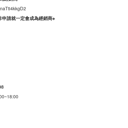
nknaTti4kkgD2
非申請就一定會成為
經銷商
※
98
00~18:00