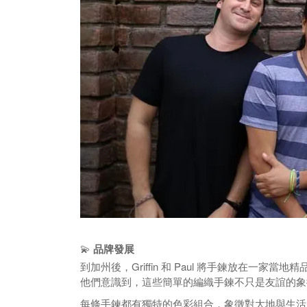
💫
品牌發展
到加州後，Griffin 和 Paul 將手鍊放在一
他們意識到，這些簡單的編織手鍊不只是友誼的象
每條手鍊都有獨特的色彩組合，象徵對大地與生活