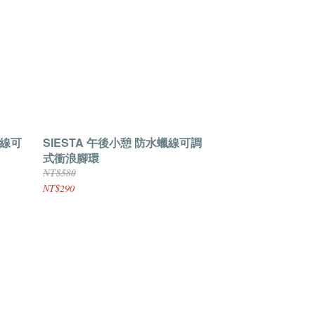
蠟線可
SIESTA 午後小憩 防水蠟線可調
式衝浪腳環
NT$580
NT$290