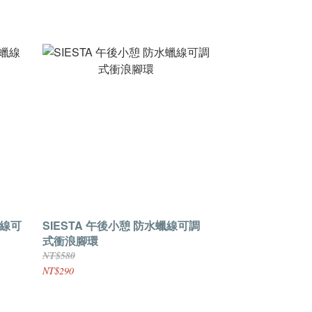
蠟線可
SIESTA 午後小憩 防水蠟線可調
式衝浪腳環
NT$580
NT$290