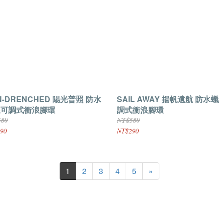
N-DRENCHED 陽光普照 防水
SAIL AWAY 揚帆遠航 防水
線可調式衝浪腳環
調式衝浪腳環
580
NT$580
90
NT$290
1
2
3
4
5
»