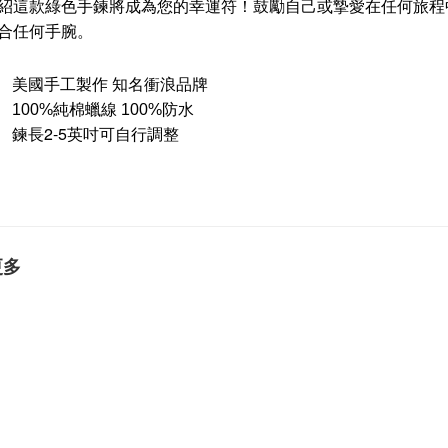
紹這款綠色手鍊將成為您的幸運符！鼓勵自己或摯愛在任何旅程
合任何手腕。
美國手工製作 知名衝浪品牌
100%純棉蠟線 100%防水
鍊長2-5英吋可自行調整
更多