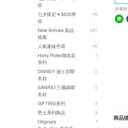
區
分享到
七夕限定 ♥ $520專
26
區
New Arrivals 新品
381
推薦
人氣素線手環
59
Harry Potter聯名款
1
系列
DISNEY 迪士尼聯
2
名款
SANRIO 三麗鷗聯
3
名款
GIFTING系列
8
男士系列飾品
8
商品
Originals