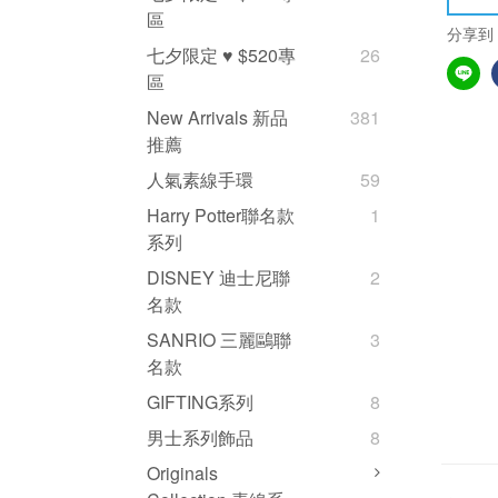
區
分享到
七夕限定 ♥ $520專
26
區
New Arrivals 新品
381
推薦
人氣素線手環
59
Harry Potter聯名款
1
系列
DISNEY 迪士尼聯
2
名款
SANRIO 三麗鷗聯
3
名款
GIFTING系列
8
男士系列飾品
8
Originals