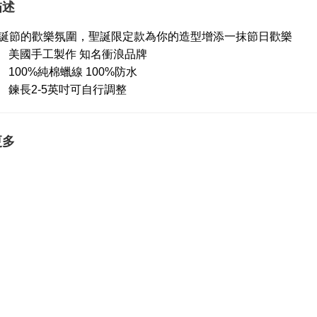
描述
誕節的歡樂氛圍，聖誕限定款
為你的造型增添一抹節日歡樂
美國手工製作 知名衝浪品牌
100%純棉蠟線 100%防水
鍊長2-5英吋可自行調整
更多