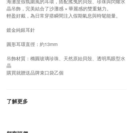
海灘度假氛圍風的耳環，搭配搖曳的貝殼、珍珠與閃耀水
晶吊飾，完美結合了沙灘感 × 華麗感的雙重魅力。
輕盈好戴，為日常穿搭瞬間注入假期氣息與時髦能量。
鍍金純銀耳針
圓形耳環直徑：約13mm
吊飾材質：橢圓玻璃珍珠、天然原始貝殼、透明馬眼型水
晶
購買就贈送品牌束口袋乙個
了解更多