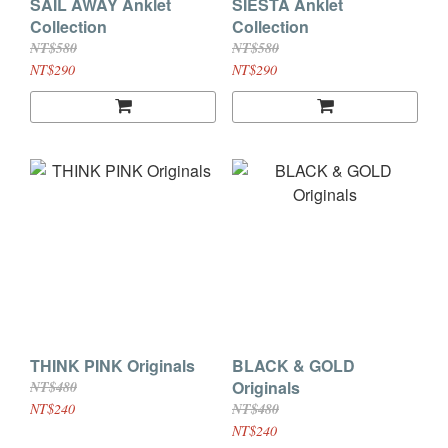
SAIL AWAY Anklet
SIESTA Anklet
Collection
Collection
NT$580
NT$580
NT$290
NT$290
THINK PINK Originals
BLACK & GOLD
Originals
NT$480
NT$240
NT$480
NT$240