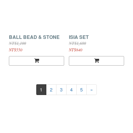
BALL BEAD & STONE
ISIA SET
NT$1,100
NT$1,680
NT$550
NT$840
1
2
3
4
5
»