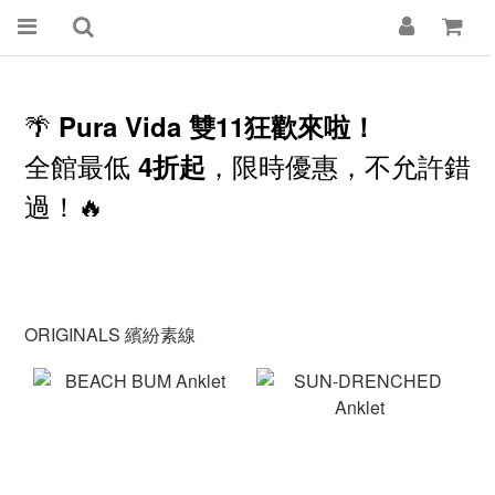
🌴
Pura Vida 雙11狂歡來啦！
全館最低
，限時優惠，不允許錯
4折起
過！🔥
ORIGINALS 繽紛素線