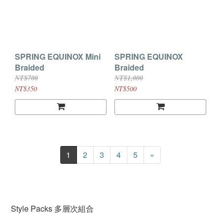
SPRING EQUINOX Mini
SPRING EQUINOX
Braided
Braided
NT$700
NT$1,000
NT$350
NT$500
1
2
3
4
5
»
Style Packs 多層次組合