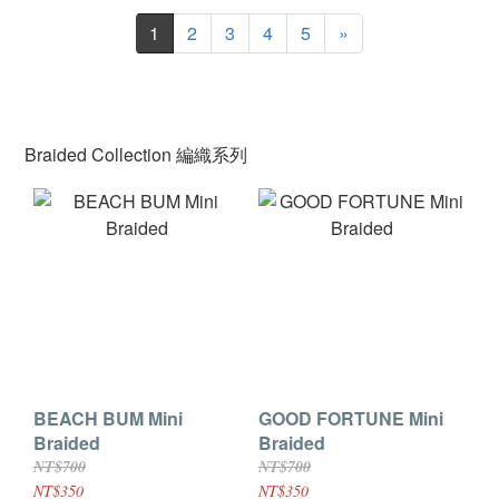
1
2
3
4
5
»
Braided Collection 編織系列
BEACH BUM Mini
GOOD FORTUNE Mini
Braided
Braided
NT$700
NT$700
NT$350
NT$350